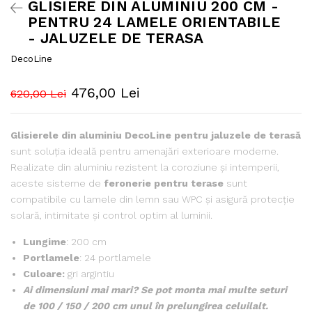
GLISIERE DIN ALUMINIU 200 CM -
PENTRU 24 LAMELE ORIENTABILE
- JALUZELE DE TERASA
DecoLine
476,00 Lei
620,00 Lei
Glisierele din aluminiu DecoLine pentru jaluzele de terasă
sunt soluția ideală pentru amenajări exterioare moderne.
Realizate din aluminiu rezistent la coroziune și intemperii,
aceste sisteme de
feronerie pentru terase
sunt
compatibile cu lamele din lemn sau WPC și asigură protecție
solară, intimitate și control optim al luminii.
Lungime
: 200 cm
Portlamele
: 24 portlamele
Culoare:
gri argintiu
Ai dimensiuni mai mari? Se pot monta mai multe seturi
de 100 / 150 / 200 cm unul în prelungirea celuilalt.