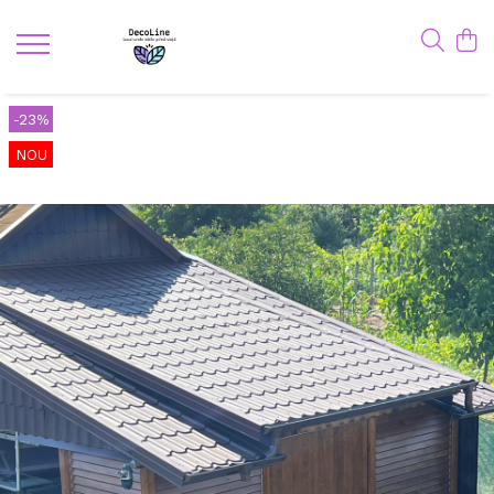
-23%
NOU