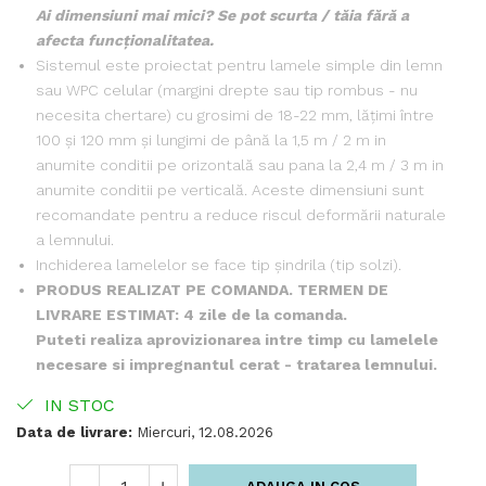
Ai dimensiuni mai mici? Se pot scurta / tăia fără a
afecta funcționalitatea.
Sistemul este proiectat pentru lamele simple din lemn
sau WPC celular (margini drepte sau tip rombus - nu
necesita chertare) cu grosimi de 18-22 mm, lățimi între
100 și 120 mm și lungimi de până la 1,5 m / 2 m in
anumite conditii pe orizontală sau pana la 2,4 m / 3 m in
anumite conditii pe verticală. Aceste dimensiuni sunt
recomandate pentru a reduce riscul deformării naturale
a lemnului.
Inchiderea lamelelor se face tip șindrila (tip solzi).
PRODUS REALIZAT PE COMANDA. TERMEN DE
LIVRARE ESTIMAT: 4 zile de la comanda.
Puteti realiza aprovizionarea intre timp cu lamelele
necesare si impregnantul cerat - tratarea lemnului.
IN STOC
Data de livrare:
Miercuri, 12.08.2026