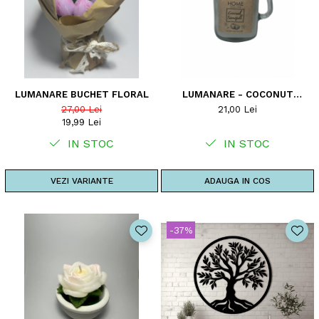
LUMANARE BUCHET FLORAL
LUMANARE - COCONUT
SNOWFALL
27,00 Lei
21,00 Lei
19,99 Lei
IN STOC
IN STOC
VEZI VARIANTE
ADAUGA IN COS
-37%