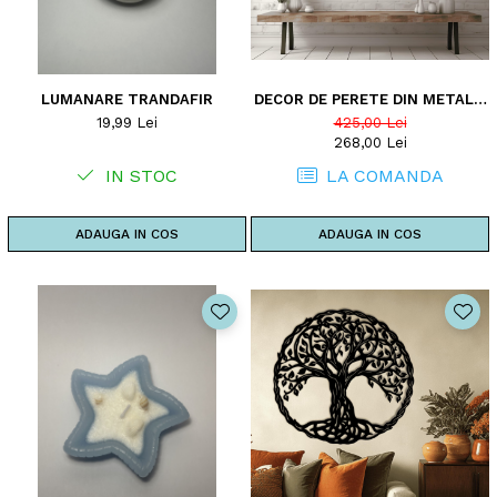
LUMANARE TRANDAFIR
DECOR DE PERETE DIN METAL -
POMUL VIETII - MODEL D1
19,99 Lei
425,00 Lei
268,00 Lei
IN STOC
LA COMANDA
ADAUGA IN COS
ADAUGA IN COS