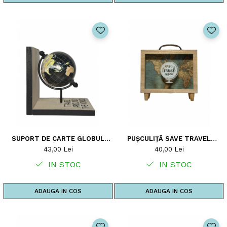
SUPORT DE CARTE GLOBUL
PUȘCULIȚĂ SAVE TRAVEL
PĂMÂNTESC
REPEAT
43,00 Lei
40,00 Lei
IN STOC
IN STOC
ADAUGA IN COS
ADAUGA IN COS