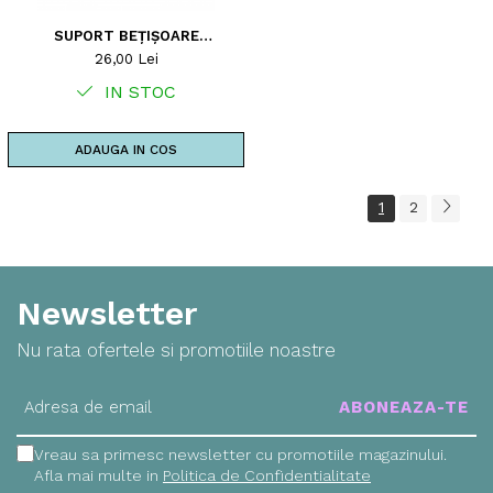
SUPORT BEȚIȘOARE
PARFUMATE
26,00 Lei
IN STOC
ADAUGA IN COS
1
2
Newsletter
Nu rata ofertele si promotiile noastre
Vreau sa primesc newsletter cu promotiile magazinului.
Afla mai multe in
Politica de Confidentialitate