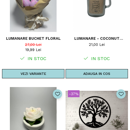
LUMANARE BUCHET FLORAL
LUMANARE - COCONUT
SNOWFALL
27,00 Lei
21,00 Lei
19,99 Lei
IN STOC
IN STOC
VEZI VARIANTE
ADAUGA IN COS
-37%