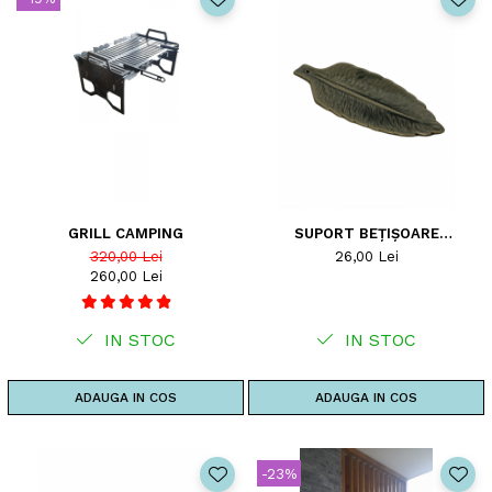
GRILL CAMPING
SUPORT BEȚIȘOARE
PARFUMATE
320,00 Lei
26,00 Lei
260,00 Lei
IN STOC
IN STOC
ADAUGA IN COS
ADAUGA IN COS
-23%