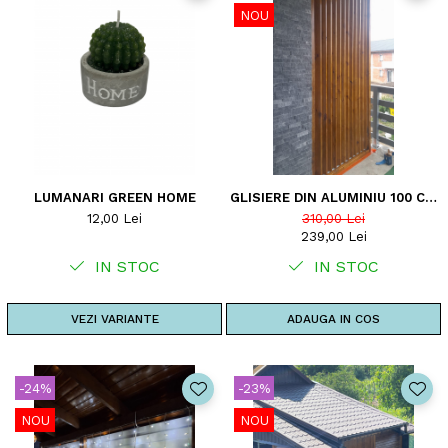
NOU
LUMANARI GREEN HOME
GLISIERE DIN ALUMINIU 100 CM
- PENTRU 12 LAMELE
12,00 Lei
310,00 Lei
ORIENTABILE - JALUZELE DE
239,00 Lei
TERASA
IN STOC
IN STOC
VEZI VARIANTE
ADAUGA IN COS
-24%
-23%
NOU
NOU