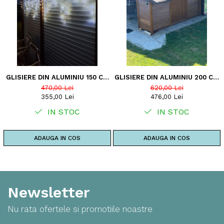
GLISIERE DIN ALUMINIU 150 CM
GLISIERE DIN ALUMINIU 200 CM
- PENTRU 18 LAMELE
- PENTRU 24 LAMELE
470,00 Lei
620,00 Lei
ORIENTABILE - JALUZELE DE
ORIENTABILE - JALUZELE DE
355,00 Lei
476,00 Lei
TERASA
TERASA
IN STOC
IN STOC
ADAUGA IN COS
ADAUGA IN COS
Newsletter
Nu rata ofertele si promotiile noastre