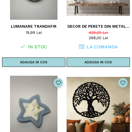
LUMANARE TRANDAFIR
DECOR DE PERETE DIN METAL -
POMUL VIETII - MODEL D1
19,99 Lei
425,00 Lei
268,00 Lei
IN STOC
LA COMANDA
ADAUGA IN COS
ADAUGA IN COS