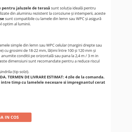
e pentru jaluzele de terasă
sunt soluția ideală pentru
zate din aluminiu rezistent la coroziune și intemperii, aceste
ase
sunt compatibile cu lamele din lemn sau WPC și asigură
ol optim al luminii.
lamele simple din lemn sau WPC celular (margini drepte sau
e) cu grosimi de 18-22 mm, lățimi între 100 și 120 mm și
n anumite conditii pe orizontală sau pana la 2,4 m / 3 m in
Aceste dimensiuni sunt recomandate pentru a reduce riscul
ndrila (tip solzi).
. TERMEN DE LIVRARE ESTIMAT: 4 zile de la comanda.
a intre timp cu lamelele necesare si impregnantul cerat
A IN COS