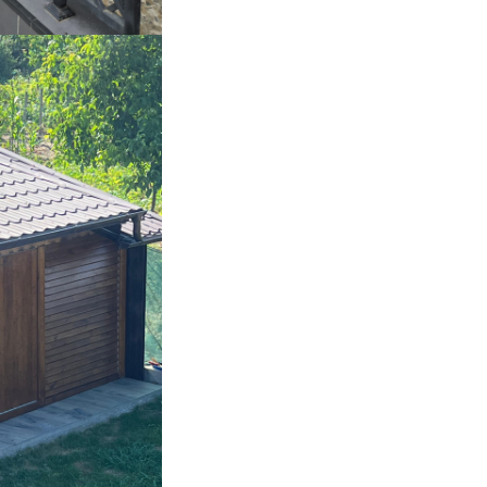
termotrata/ Lemn cu imbi
fara noduri
• până la
2,4 m
(montaj vert
Nu include:
șuruburi pent
și mecanism
Recomandare montaj:
pregăurirea găurilor în șipc
lemn
Cu
feroneria din aluminiu
DecoLine
, poți crea un spațiu
exterior personalizat, funcționa
elegant. Sistemul adaugă valo
oricărui proiect, oferind nu do
protecție și intimitate, ci și un
stil și modernitate.
👉 Comandă acum și transfor
terasa sau grădina într-un loc 
adevărat special!