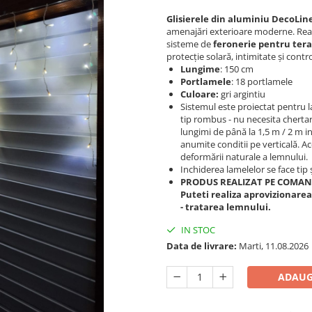
Glisierele din aluminiu DecoLin
amenajări exterioare moderne. Reali
sisteme de
feronerie pentru ter
protecție solară, intimitate și contr
Lungime
: 150 cm
Portlamele
: 18 portlamele
Culoare:
gri argintiu
Sistemul este proiectat pentru 
tip rombus - nu necesita chertar
lungimi de până la 1,5 m / 2 m i
anumite conditii pe verticală. 
deformării naturale a lemnului.
Inchiderea lamelelor se face tip și
PRODUS REALIZAT PE COMANDA
Puteti realiza aprovizionare
- tratarea lemnului.
IN STOC
Data de livrare:
Marti, 11.08.2026
ADAUG