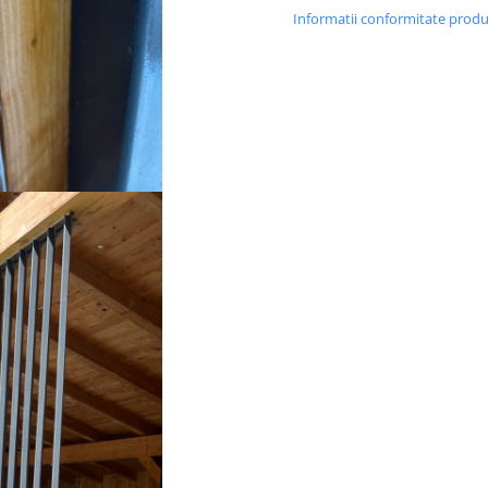
control al luminii.
Informatii conformitate prod
Caracteristici
principale
Lungime glisieră:
150 cm
Număr portlamele:
18 portlamele
Material:
aluminiu reziste
coroziune și intemperii
Culoare:
gri argintiu desch
(aluminiu brut)
Compatibilitate
lamele
Sistemul este proiectat pentr
din
lemn
sau
WPC celular
, u
achiziționat:
grosime: 18–22 mm
lățime: 100–120 mm
lungimi recomandate:
• Lemn natur: până la
1,5