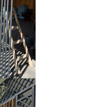
m
(montaj orizontal) sau 
m
pentru WPC/ Lemn term
Lemn cu imbinare fara nod
• până la
2,4 m
(montaj vert
👉 Aceste dimensiuni sunt
recomandate pentru a reduce 
de deformare a lemnului.
Beneficii și
funcționalitate
Control al luminii și vent
– designul permite ajustar
ușoară a lamelelor, creând
mediu confortabil și privat.
Montaj facil
– fixarea șipci
mecanismului se face rapid
sigur. Se recomandă pregă
găurilor pentru o instalare
Utilizare versatilă
– perfe
pentru terase, pergole, foi
restaurante, cafenele, balc
alte spații exterioare.