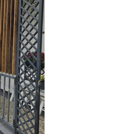
Avantaje
Durabilitate
– realizat din
aluminiu de calitate, rezist
condiții meteo extreme.
Estetică modernă
– aspe
minimalist, compatibil cu or
arhitectural.
Flexibilitate
– adaptabil l
diverse dimensiuni și cerin
proiect.
Specificații tehn
Material:
aluminiu
Dimensiuni lamele
compatibile:
• grosime: 19–22 mm
• lățime: 100–120 mm
• lungime: • Lemn natur: p
1,5 m
(montaj orizontal) s
la
2 m
pentru WPC/ Lemn