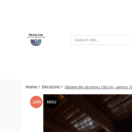
Odorizante
Odorizante Auto
Odorizante interioare
Home /
DecoLine /
Glisiere din aluminiu 150 cm - pentru 18
-24%
NOU