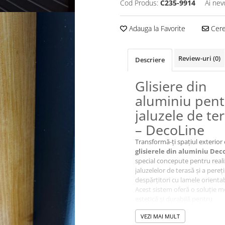
Cod Produs:
C235-9914
Ai nev
Adauga la Favorite
Cere 
Review-uri
(0)
Descriere
Glisiere din
aluminiu pent
jaluzele de te
– DecoLine
Transformă-ți spațiul exterior
glisierele din aluminiu Dec
special concepute pentru real
jaluzelelor de terasă și a pereți
despărțitori cu lamele orientab
Acest sistem oferă o soluție 
estetică și durabilă pentru
amenajările exterioare, fiind i
VEZI MAI MULT
pentru protecție solară, intimi