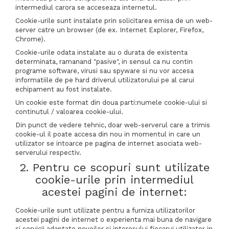
intermediul carora se acceseaza internetul.
Cookie-urile sunt instalate prin solicitarea emisa de un web-
server catre un browser (de ex. Internet Explorer, Firefox,
Chrome).
Cookie-urile odata instalate au o durata de existenta
determinata, ramanand "pasive", in sensul ca nu contin
programe software, virusi sau spyware si nu vor accesa
informatiile de pe hard driverul utilizatorului pe al carui
echipament au fost instalate.
Un cookie este format din doua parti:numele cookie-ului si
continutul / valoarea cookie-ului.
Din punct de vedere tehnic, doar web-serverul care a trimis
cookie-ul il poate accesa din nou in momentul in care un
utilizator se intoarce pe pagina de internet asociata web-
serverului respectiv.
2. Pentru ce scopuri sunt utilizate
cookie-urile prin intermediul
acestei pagini de internet:
Cookie-urile sunt utilizate pentru a furniza utilizatorilor
acestei pagini de internet o experienta mai buna de navigare
si servicii adaptate nevoilor si interesului fiecarui utilizator in