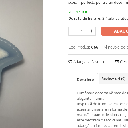
scoici – perfectă pentru un decor m
IN STOC
Durata de livrare:
3-4 zile lucrăto
ADAUG
Cod Produs:
C66
Ai nevoie de 
Adauga la Favorite
Cere 
Review-uri
(0)
Descriere
Lumânare decorativă stea de 
eleganță marină
Inspirată de frumusețea ocean
această lumânare în formă de 
mare, în nuanțe de albastru și 
este decorată cu scoici natural
adaugă un farmec autentic și e