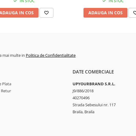
IN STOC
IN STOC
ADAUGA IN COS
ADAUGA IN COS
la mai multe in
Politica de Confidentialitate
DATE COMERCIALE
 Plata
UPYOURBRAND S.R.L.
e Retur
J9/886/2018
40270496
Strada Sebesului nr. 117
Braila, Braila