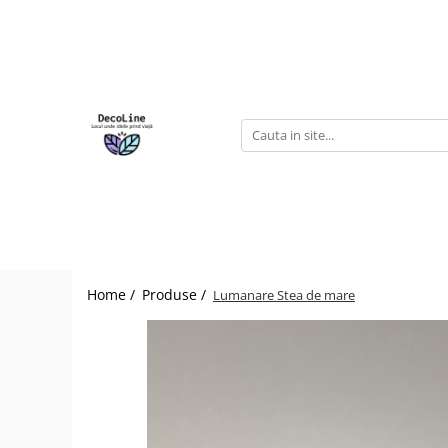
Odorizante
Odorizante Auto
Odorizante interioare
Home /
Produse /
Lumanare Stea de mare