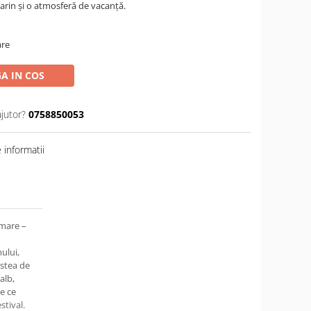
arin și o atmosferă de vacanță.
are
A IN COS
ajutor?
0758850053
informatii
mare –
ului,
stea de
alb,
e ce
stival.