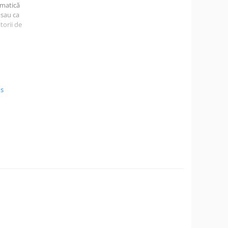
ematică
 sau ca
torii de
re
e
us
ivale
antă și