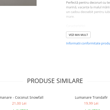
Perfectă pentru decoruri cu t
marină, vacanțe la malul mării
un cadou deosebit pentru iubi
mare.
Caracteristici:
• Design marin: stea de ma
albastră cu alb
VEZI MAI MULT
• Accesorii: scoici decorativ
Informatii conformitate prod
• Ideală pentru decoruri est
sau cadouri tematice
• Creează o atmosferă relax
fresh
PRODUSE SIMILARE
manare - Coconut Snowfall
Lumanare Trandafir
21,00 Lei
19,99 Lei