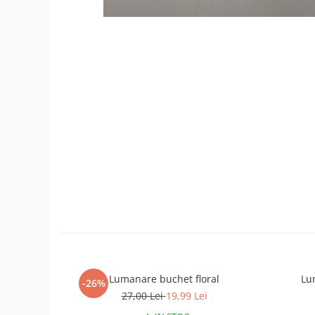
Lumanare buchet floral
Lu
-26%
27,00 Lei
19,99 Lei