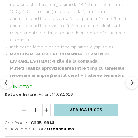
necesita chertare) cu grosimi de 18-22 mm, lățimi între
100 și 120 mm și lungimi de până la 1,5 m / 2 m in
anumite conditii pe orizontală sau pana la 2,4 m / 3 m in
anumite conditii pe verticală. Aceste dimensiuni sunt
recomandate pentru a reduce riscul deformării naturale
a lemnului.
Inchiderea lamelelor se face tip șindrila (tip solzi).
PRODUS REALIZAT PE COMANDA. TERMEN DE
LIVRARE ESTIMAT: 4 zile de la comanda.
Puteti realiza aprovizionarea intre timp cu lamelele
necesare si impregnantul cerat - tratarea lemnului.
IN STOC
Data de livrare:
Vineri, 14.08.2026
ADAUGA IN COS
Cod Produs:
C235-9914
Ai nevoie de ajutor?
0758850053