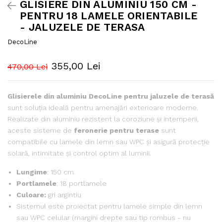
GLISIERE DIN ALUMINIU 150 CM -
PENTRU 18 LAMELE ORIENTABILE
- JALUZELE DE TERASA
DecoLine
355,00 Lei
470,00 Lei
Glisierele din aluminiu DecoLine pentru jaluzele de terasă
sunt soluția ideală pentru amenajări exterioare moderne.
Realizate din aluminiu rezistent la coroziune și intemperii,
aceste sisteme de
feronerie pentru terase
sunt
compatibile cu lamele din lemn sau WPC și asigură protecție
solară, intimitate și control optim al luminii.
Lungime
: 150 cm
Portlamele
: 18 portlamele
Culoare:
gri argintiu
Sistemul este proiectat pentru lamele simple din lemn
sau WPC celular (margini drepte sau tip rombus - nu