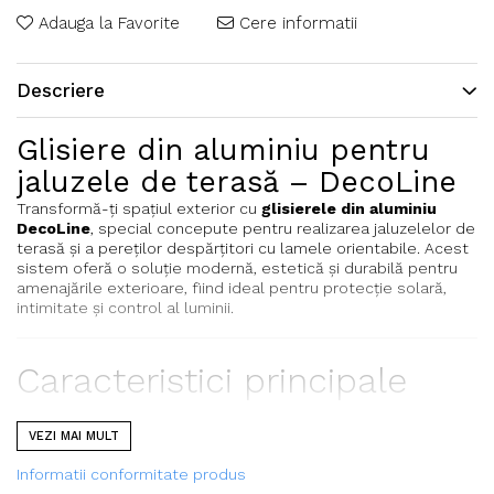
Adauga la Favorite
Cere informatii
Descriere
Glisiere din aluminiu pentru
jaluzele de terasă – DecoLine
Transformă-ți spațiul exterior cu
glisierele din aluminiu
DecoLine
, special concepute pentru realizarea jaluzelelor de
terasă și a pereților despărțitori cu lamele orientabile. Acest
sistem oferă o soluție modernă, estetică și durabilă pentru
amenajările exterioare, fiind ideal pentru protecție solară,
intimitate și control al luminii.
Caracteristici principale
VEZI MAI MULT
Lungime glisieră:
150 cm
Informatii conformitate produs
Număr portlamele:
18 portlamele