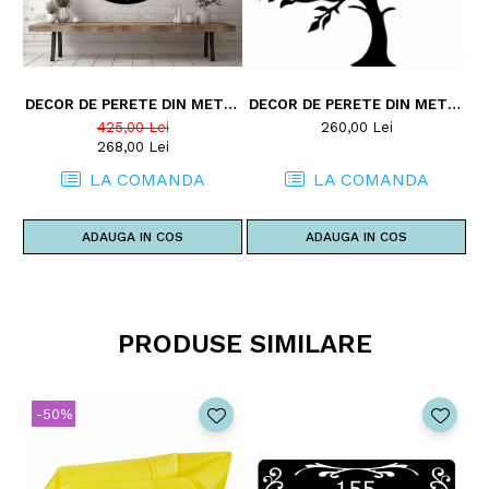
DECOR DE PERETE DIN METAL
DECOR DE PERETE DIN METAL
- POMUL VIETII - MODEL D1
- POMUL VIETII - MODEL
425,00 Lei
260,00 Lei
TREE2
268,00 Lei
LA COMANDA
LA COMANDA
ADAUGA IN COS
ADAUGA IN COS
PRODUSE SIMILARE
-50%