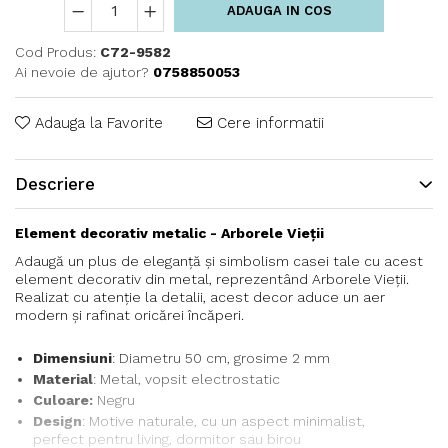
ADAUGA IN COS
Cod Produs:
C72-9582
Ai nevoie de ajutor?
0758850053
Adauga la Favorite
Cere informatii
Descriere
Element decorativ metalic - Arborele Vieții
Adaugă un plus de eleganță și simbolism casei tale cu acest
element decorativ din metal, reprezentând Arborele Vieții.
Realizat cu atenție la detalii, acest decor aduce un aer
modern și rafinat oricărei încăperi.
Dimensiuni
: Diametru 50 cm, grosime 2 mm
Material
: Metal, vopsit electrostatic
Culoare:
Negru
Design
: Motive naturale, cu un aspect minimalist,
perfect pentru living, dormitor sau birou