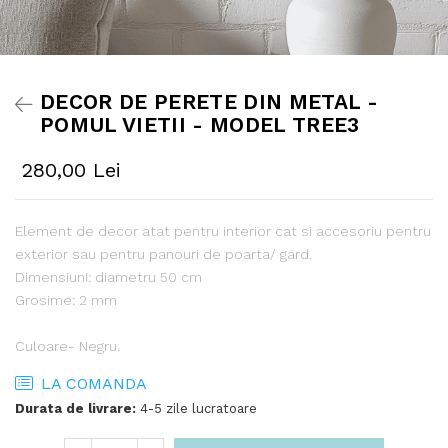
DECOR DE PERETE DIN METAL -
POMUL VIETII - MODEL TREE3
280,00 Lei
Element de decor atat pentru interior cat si accesoriu pentru
exterior sau pentru panouri de poarta/ gard.
Dimensiuni: diametru 50 cm
Grosime: 2 mm
Culoare- Negru.
LA COMANDA
Durata de livrare:
4-5 zile lucratoare