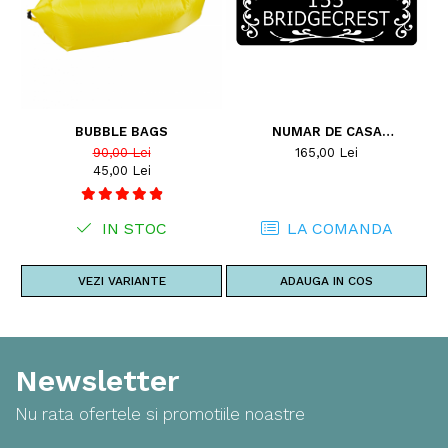
BUBBLE BAGS
NUMAR DE CASA
L
PERSONALIZAT
90,00 Lei
165,00 Lei
45,00 Lei
IN STOC
LA COMANDA
VEZI VARIANTE
ADAUGA IN COS
Newsletter
Nu rata ofertele si promotiile noastre