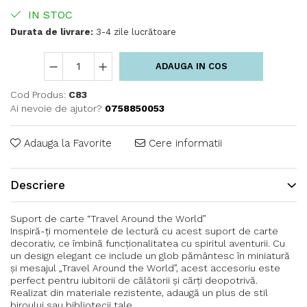
IN STOC
Durata de livrare:
3-4 zile lucrătoare
ADAUGA IN COS
Cod Produs:
C83
Ai nevoie de ajutor?
0758850053
Adauga la Favorite
Cere informatii
Descriere
Suport de carte “Travel Around the World”
Inspiră-ți momentele de lectură cu acest suport de carte
decorativ, ce îmbină funcționalitatea cu spiritul aventurii. Cu
un design elegant ce include un glob pământesc în miniatură
și mesajul „Travel Around the World”, acest accesoriu este
perfect pentru iubitorii de călătorii și cărți deopotrivă.
Realizat din materiale rezistente, adaugă un plus de stil
biroului sau bibliotecii tale.